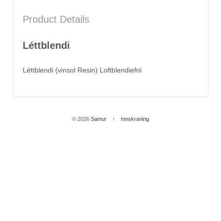
Product Details
Léttblendi
Léttblendi (vinsol Resin) Loftblendiefni
© 2026
Samur
↑
Innskraning