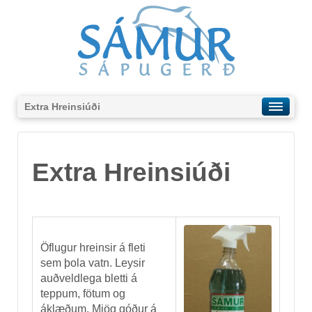
Extra Hreinsiúði
Extra Hreinsiúði
Öflugur hreinsir á fleti
sem þola vatn. Leysir
auðveldlega bletti á
teppum, fötum og
áklæðum. Mjög góður á