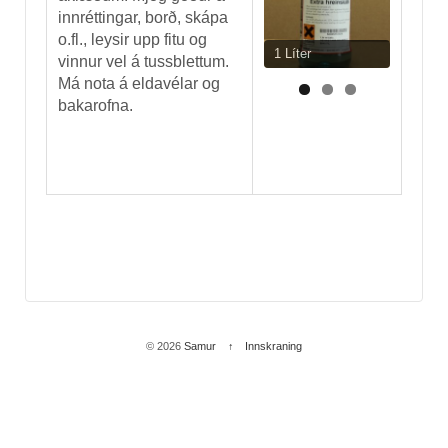
innréttingar, borð, skápa
o.fl., leysir upp fitu og
1 Líter
vinnur vel á tussblettum.
Má nota á eldavélar og
bakarofna.
© 2026
Samur
↑
Innskraning