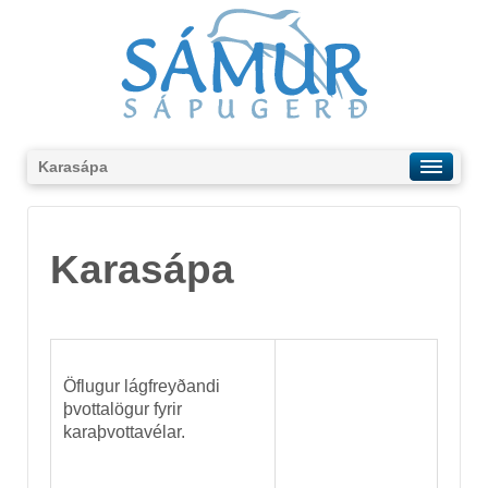
Karasápa
Karasápa
Öflugur lágfreyðandi
þvottalögur fyrir
karaþvottavélar.