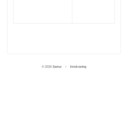
© 2026
Samur
↑
Innskraning