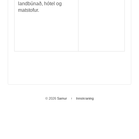
landbúnað, hótel og
matstofur.
© 2026
Samur
↑
Innskraning