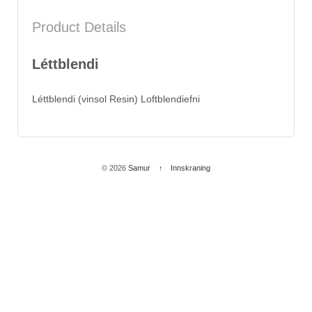
Product Details
Léttblendi
Léttblendi (vinsol Resin) Loftblendiefni
© 2026
Samur
↑
Innskraning